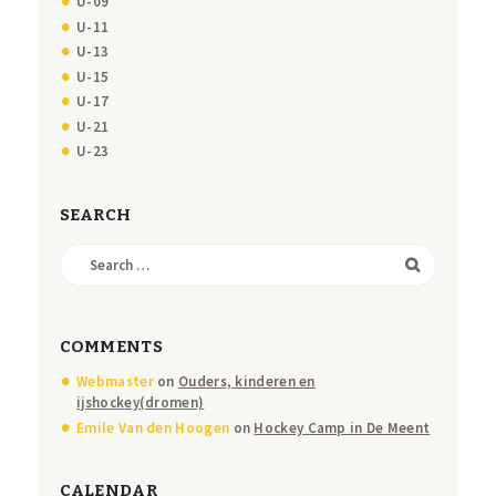
U-09
U-11
U-13
U-15
U-17
U-21
U-23
SEARCH
Search
for:
COMMENTS
Webmaster
on
Ouders, kinderen en
ijshockey(dromen)
Emile Van den Hoogen
on
Hockey Camp in De Meent
CALENDAR