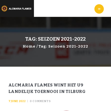
HOME
LEER
IJSHOCKEYEN
WEBSHOP
INFORMATIE
TAG: SEIZOEN 2021-2022
Home
Tag: Seizoen 2021-2022
ALCMARIA FLAMES WINT HET U9
LANDELIJK TOERNOOI IN TILBURG
7 JUNE 2022
0
COMMENTS