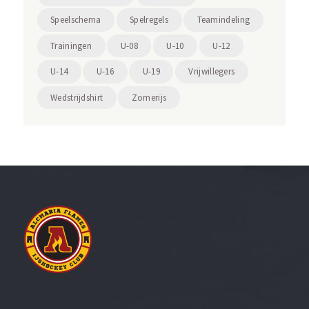
Speelschema
Spelregels
Teamindeling
Trainingen
U-08
U-10
U-12
U-14
U-16
U-19
Vrijwillegers
Wedstrijdshirt
Zomerijs