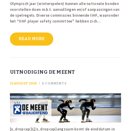
Olympisch jaar (winterspelen) kunnen alle nationale bonden
voorstellen doen m.b.t. aanvullingen en/of aanpassingen van
de spelregels. Diverse commissies binnende IIHF, waaronder
het “IIHF player safety committee” hebben zich…
READ MORE
UITNODIGING DE MEENT
21 AUGUST 2018
0
COMMENTS
[x_dropcap]L[/x_dropcap]angzaam komt de einddatum in