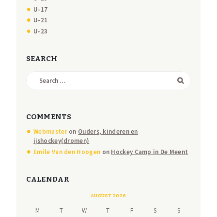
U-17
U-21
U-23
SEARCH
Search
for:
COMMENTS
Webmaster
on
Ouders, kinderen en
ijshockey(dromen)
Emile Van den Hoogen
on
Hockey Camp in De Meent
CALENDAR
AUGUST 2026
M
T
W
T
F
S
S