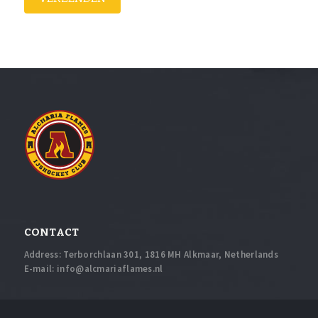
CONTACT
Address: Terborchlaan 301, 1816 MH Alkmaar, Netherlands
E-mail:
info@alcmariaflames.nl