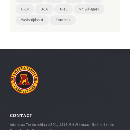
U-14
U-16
U-19
Vrijwillegers
Wedstrijdshirt
Zomerijs
CONTACT
Address: Terborchlaan 301, 1816 MH Alkmaar, Netherlands