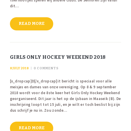
toernooitjes spelen wij andere clubs. De Senioren zijn vanaf
dit…
READ MORE
GIRLS ONLY HOCKEY WEEKEND 2018
8 JULY 2018
0
COMMENTS
[x_dropcap]D[/x_dropcap]it bericht is speciaal voor alle
meisjes en dames van onze vereniging. Op 8 & 9 september
2018 wordt voor de 8ste keer het Girls Only Hockey Weekend
georganiseerd. Dit jaar is het op de ijsbaan in Maaseik (B). De
inschrijving loopt tot 15 juli, en je wilt er toch beslist bij zijn
dus schrijf je nu in. Zou zonde…
READ MORE