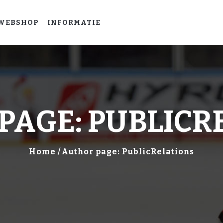
HOME
WEBSHOP
INFORMATIE
LEER
IJSHOCKEYEN
WEBSHOP
INFORMATIE
PAGE: PUBLICR
Home
Author page: PublicRelations