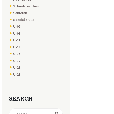
Scheidsrechters
Senioren
Special Skills
U-07
U-09
U-11
U-13
U-15
U-17
U-21
U-23
SEARCH
Search