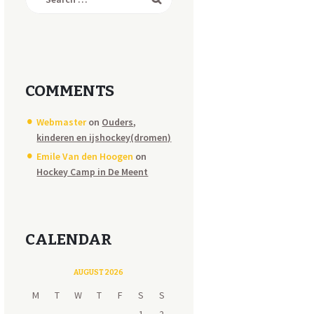
for:
COMMENTS
Webmaster
on
Ouders,
kinderen en ijshockey(dromen)
Emile Van den Hoogen
on
Hockey Camp in De Meent
CALENDAR
AUGUST 2026
M
T
W
T
F
S
S