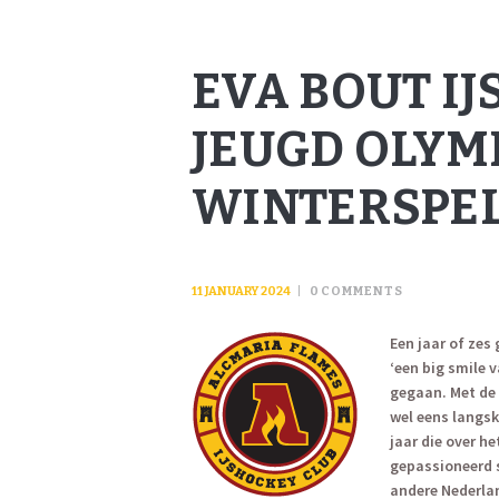
EVA BOUT I
JEUGD OLYM
WINTERSPE
11 JANUARY 2024
0
COMMENTS
Een jaar of zes
‘een big smile v
gegaan. Met de 
wel eens langsk
jaar die over he
gepassioneerd s
andere Nederla