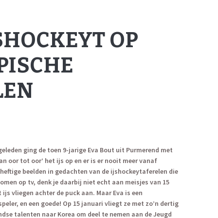
JSHOCKEYT OP
PISCHE
LEN
 geleden ging de toen 9-jarige Eva Bout uit Purmerend met
an oor tot oor’ het ijs op en er is er nooit meer vanaf
heftige beelden in gedachten van de ijshockeytaferelen die
omen op tv, denk je daarbij niet echt aan meisjes van 15
t ijs vliegen achter de puck aan. Maar Eva is een
peler, en een goede! Op 15 januari vliegt ze met zo’n dertig
ndse talenten naar Korea om deel te nemen aan de Jeugd