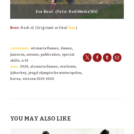
Eva Bout. (Foto: RodiMedia/NV)
Bron
: Rodi.nl (Origineel artikel
hier
).
,
,
alcmaria flames
dames
CATEGORIES:
,
,
,
junioren
nieuws
publicaties
special
,
skills
u-15
,
,
,
2024
alcmaria flames
eva bouts
TAGS:
,
,
ijshockey
jeugd olympische winterspelen
,
korea
seizoen 2023-2024
YOU MAY ALSO LIKE