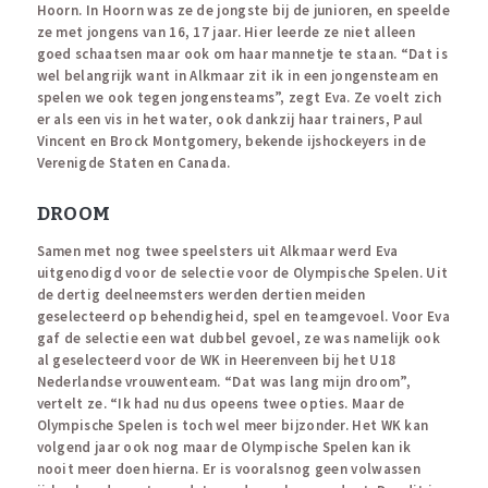
Hoorn. In Hoorn was ze de jongste bij de junioren, en speelde
ze met jongens van 16, 17 jaar. Hier leerde ze niet alleen
goed schaatsen maar ook om haar mannetje te staan. “Dat is
wel belangrijk want in Alkmaar zit ik in een jongensteam en
spelen we ook tegen jongensteams”, zegt Eva. Ze voelt zich
er als een vis in het water, ook dankzij haar trainers, Paul
Vincent en Brock Montgomery, bekende ijshockeyers in de
Verenigde Staten en Canada.
DROOM
Samen met nog twee speelsters uit Alkmaar werd Eva
uitgenodigd voor de selectie voor de Olympische Spelen. Uit
de dertig deelneemsters werden dertien meiden
geselecteerd op behendigheid, spel en teamgevoel. Voor Eva
gaf de selectie een wat dubbel gevoel, ze was namelijk ook
al geselecteerd voor de WK in Heerenveen bij het U18
Nederlandse vrouwenteam. “Dat was lang mijn droom”,
vertelt ze. “Ik had nu dus opeens twee opties. Maar de
Olympische Spelen is toch wel meer bijzonder. Het WK kan
volgend jaar ook nog maar de Olympische Spelen kan ik
nooit meer doen hierna. Er is vooralsnog geen volwassen