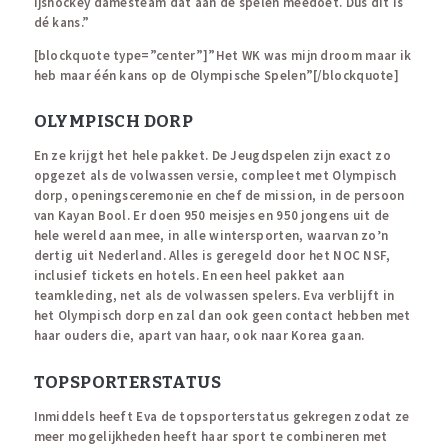
ijshockey damesteam dat aan de spelen meedoet. Dus dit is
dé kans.”
[blockquote type=”center”]”Het WK was mijn droom maar ik
heb maar één kans op de Olympische Spelen”[/blockquote]
OLYMPISCH DORP
En ze krijgt het hele pakket. De Jeugdspelen zijn exact zo
opgezet als de volwassen versie, compleet met Olympisch
dorp, openingsceremonie en chef de mission, in de persoon
van Kayan Bool. Er doen 950 meisjes en 950 jongens uit de
hele wereld aan mee, in alle wintersporten, waarvan zo’n
dertig uit Nederland. Alles is geregeld door het NOC NSF,
inclusief tickets en hotels. En een heel pakket aan
teamkleding, net als de volwassen spelers. Eva verblijft in
het Olympisch dorp en zal dan ook geen contact hebben met
haar ouders die, apart van haar, ook naar Korea gaan.
TOPSPORTERSTATUS
Inmiddels heeft Eva de topsporterstatus gekregen zodat ze
meer mogelijkheden heeft haar sport te combineren met