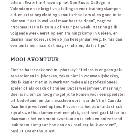
school. Eva zit in 4 havo op het Don Bosco College in
Volendam en ze krijgt vrijstellingen voor trainingskampen
e.d. en extra begeleiding vanuit school om alles goed in te
plannen. “Het is wel veel maar best te doen”, zegt ze.
“Normaal train ik zo’n 3 of 4 uur per week. Maar nu ga ik
volgende week eerst op een trainingskamp in Geleen, en
daarna naar Korea, ik ben bijna heel januari weg. Ik mis dan
een tentamen maar dat mag ik inhalen, dat is fijn.”
MOOI AVONTUUR
Ziet ze haar toekomst in ijshockey? “Helaas is er geen geld
te verdienen in ijshockey, zeker niet in vrouwen ijshockey,
dus ik kan er niet mijn werk van maken als professioneel
speler of als coach of trainer. Dat is wel jammer, maar mijn
doel is nu om zo hoog mogelijk te komen voor een speelster
uit Nederland, en dan misschien ooit naar de VS of Canada.
Daar heb je wel veel opties. En voor nu; het zou fantastisch
zijn als we thuiskomen met een plak, echt heel gaaf. Maar los
daarvan is het een mooi avontuur en ik heb een ontzettend
leuk team. Het gaat hoe dan ook heel erg leuk worden!”,
besluit Eva enthousiast.