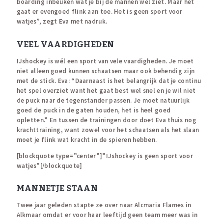
boarding inbeuken wat je bij de mannen wel ziet. Maar het
gaat er evengoed flink aan toe. Het is geen sport voor
watjes”, zegt Eva met nadruk.
VEEL VAARDIGHEDEN
IJshockey is wél een sport van vele vaardigheden. Je moet
niet alleen goed kunnen schaatsen maar ook behendig zijn
met de stick. Eva: “Daarnaast is het belangrijk dat je continu
het spel overziet want het gaat best wel snel en je wil niet
de puck naar de tegenstander passen. Je moet natuurlijk
goed de puck in de gaten houden, het is heel goed
opletten.” En tussen de trainingen door doet Eva thuis nog
krachttraining, want zowel voor het schaatsen als het slaan
moet je flink wat kracht in de spieren hebben.
[blockquote type=”center”]”IJshockey is geen sport voor
watjes”[/blockquote]
MANNETJE STAAN
Twee jaar geleden stapte ze over naar Alcmaria Flames in
Alkmaar omdat er voor haar leeftijd geen team meer was in