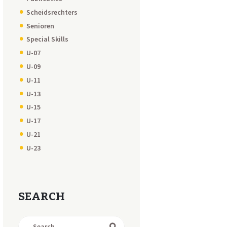
Scheidsrechters
Senioren
Special Skills
U-07
U-09
U-11
U-13
U-15
U-17
U-21
U-23
SEARCH
Search