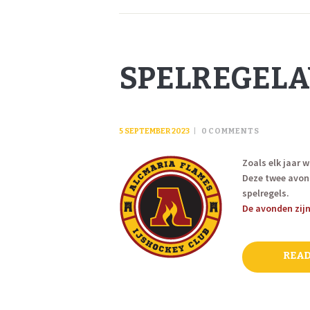
SPELREGEL
5 SEPTEMBER 2023
0
COMMENTS
Zoals elk jaar 
Deze twee avond
spelregels.
De avonden zij
READ