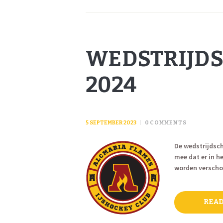
WEDSTRIJDS
2024
5 SEPTEMBER 2023
0
COMMENTS
De wedstrijdsch
mee dat er in h
worden verscho
READ