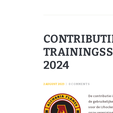
CONTRIBUTI
TRAININGSS
2024
2 AUGUST 2023
0
COMMENTS
De contributie 
de gebruikelijk
voor de IJhocke
onze vereniging