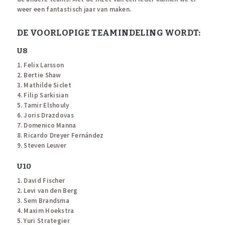
weer een fantastisch jaar van maken.
DE VOORLOPIGE TEAMINDELING WORDT:
U8
1. Felix Larsson
2. Bertie Shaw
3. Mathilde Siclet
4. Filip Sarkisian
5. Tamir Elshouly
6. Joris Drazdovas
7. Domenico Manna
8. Ricardo Dreyer Fernández
9. Steven Leuver
U10
1. David Fischer
2. Levi van den Berg
3. Sem Brandsma
4. Maxim Hoekstra
5. Yuri Strategier