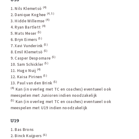
(4)
1. Nils Klemetsö
(4, 5)
2. Danique Koghee
(4)
3. Hidde Willemse
(4)
4. Ryan Bartlett
(5)
5. Mats Meser
(5)
6. Bryn Eimers
(5)
7. Xavi Vunderink
(5)
8. Emil Klemetsö
(5)
9. Casper Despomare
(5)
10. Sam Schickler
(4)
11. Hugo Nuij
(5)
12. Kaisa Pirinen
(5)
13. Paul van den Brink
(4)
Kan (in overleg met TC en coaches) eventueel ook
meespelen met Junioren indien noodzakelijk
(5)
Kan (in overleg met TC en coaches) eventueel ook
meespelen met U19 indien noodzakelijk
U19
1. Bas Brons
(6)
2. Binck Kuijpers