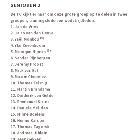
SENIOREN 2
De TC kijkt er naar om deze grote groep op te delen in twee
groepen, trainingsleden en wedstrijdleden.
1. Jan de Vries
2. Jairo van den Heuvel
(9)
3. Yaël Monkou
4. Yke Zevenboom
(9)
5. Monique Nijman
6. Sander Rijnbergen
7. Jeremy Proost
8. Mick van Est
9. Maxim Chepelev
10. Thomas Telsnig
11. Martin Brandsma
12. Diederik van Gelder
13. Emmanuel Siclet
14. Daniele Melideo
15. Minne Boelens
16. Henno Karsten
17. Thomas Zagorski
18. Andreas Uihlein
19. Jean Dekker