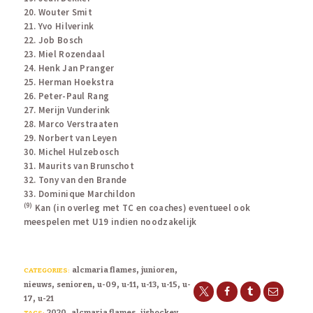
20. Wouter Smit
21. Yvo Hilverink
22. Job Bosch
23. Miel Rozendaal
24. Henk Jan Pranger
25. Herman Hoekstra
26. Peter-Paul Rang
27. Merijn Vunderink
28. Marco Verstraaten
29. Norbert van Leyen
30. Michel Hulzebosch
31. Maurits van Brunschot
32. Tony van den Brande
33. Dominique Marchildon
(9)
Kan (in overleg met TC en coaches) eventueel ook
meespelen met U19 indien noodzakelijk
,
,
alcmaria flames
junioren
CATEGORIES:
,
,
,
,
,
,
nieuws
senioren
u-09
u-11
u-13
u-15
u-
,
17
u-21
,
,
,
2020
alcmaria flames
ijshockey