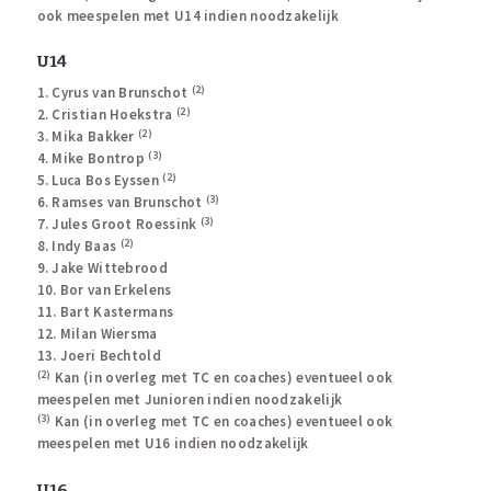
ook meespelen met U14 indien noodzakelijk
U14
(2)
1. Cyrus van Brunschot
(2)
2. Cristian Hoekstra
(2)
3. Mika Bakker
(3)
4. Mike Bontrop
(2)
5. Luca Bos Eyssen
(3)
6. Ramses van Brunschot
(3)
7. Jules Groot Roessink
(2)
8. Indy Baas
9. Jake Wittebrood
10. Bor van Erkelens
11. Bart Kastermans
12. Milan Wiersma
13. Joeri Bechtold
(2)
Kan (in overleg met TC en coaches) eventueel ook
meespelen met Junioren indien noodzakelijk
(3)
Kan (in overleg met TC en coaches) eventueel ook
meespelen met U16 indien noodzakelijk
U16