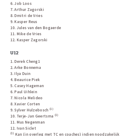
6. Job Loos
7. Arthur Zagorski
8. Dmitri de Vries
9. Kasper Reus
10. Jules van den Bogaerde
11. Mike de Vries
12. Kasper Zagorski
U12
1. Derek Cheng1
2. Arke Bonnema
3. Ilya Duin
4. Beaurice Piek
5. Casey Hageman
6. Paul Uihlein
7. Nicola Melideo
8. Xavier Corten
(1)
9. Sylver Hulzebosch
(1)
10. Terje-Jan Geertsma
11. Mus Negenman
12. Ivan Siclet
(1)
Kan (in overleg met TC en coaches) indien noodzakelijk