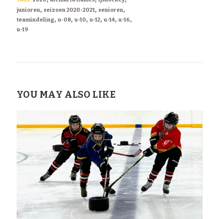
TAGS:
,
,
,
junioren
seizoen 2020-2021
senioren
,
,
,
,
,
,
teamindeling
u-08
u-10
u-12
u-14
u-16
u-19
YOU MAY ALSO LIKE