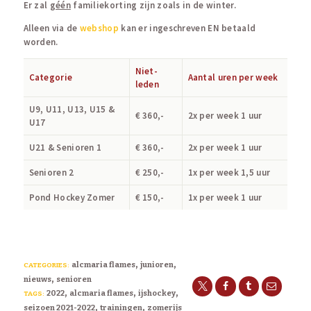
Er zal
géén
familiekorting zijn zoals in de winter.
Alleen via de
webshop
kan er ingeschreven EN betaald
worden.
Niet-
Categorie
Aantal uren per week
leden
U9, U11, U13, U15 &
€ 360,-
2x per week 1 uur
U17
U21 & Senioren 1
€ 360,-
2x per week 1 uur
Senioren 2
€ 250,-
1x per week 1,5 uur
Pond Hockey Zomer
€ 150,-
1x per week 1 uur
,
,
alcmaria flames
junioren
CATEGORIES:
,
nieuws
senioren
,
,
,
2022
alcmaria flames
ijshockey
TAGS:
,
,
seizoen 2021-2022
trainingen
zomerijs