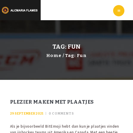
HOME
LEER
IJSHOCKEYEN
WEBSHOP
INFORMATIE
TAG: FUN
Home
Tag: Fun
PLEZIER MAKEN MET PLAATJES
29 SEPTEMBER 2021
0
COMMENTS
Als je bijvoorbeeld BitEmoji hebt dan kun je plaatjes vinden
van ijshockey teams uit Amerika en Canada. Met een beetje