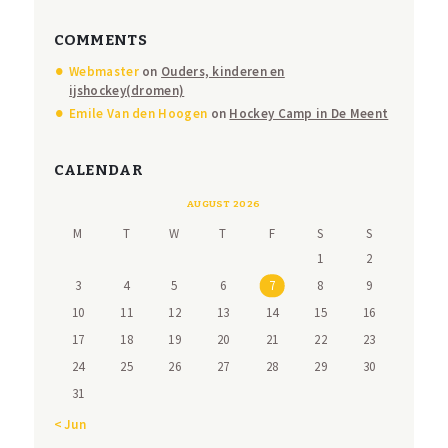
COMMENTS
Webmaster
on
Ouders, kinderen en
ijshockey(dromen)
Emile Van den Hoogen
on
Hockey Camp in De Meent
CALENDAR
AUGUST 2026
M
T
W
T
F
S
S
1
2
3
4
5
6
7
8
9
10
11
12
13
14
15
16
17
18
19
20
21
22
23
24
25
26
27
28
29
30
31
« Jun