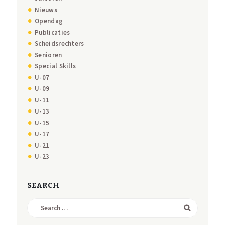
Nieuws
Opendag
Publicaties
Scheidsrechters
Senioren
Special Skills
U-07
U-09
U-11
U-13
U-15
U-17
U-21
U-23
SEARCH
Search
for: