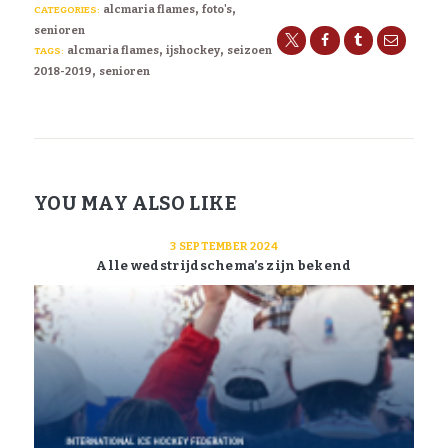
,
,
alcmaria flames
foto's
CATEGORIES:
senioren
,
,
alcmaria flames
ijshockey
seizoen
TAGS:
,
2018-2019
senioren
YOU MAY ALSO LIKE
3 SEPTEMBER 2024
Alle wedstrijdschema’s zijn bekend