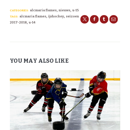
,
,
alcmaria flames
nieuws
u-15
CATEGORIES:
,
,
alcmaria flames
ijshockey
seizoen
TAGS:
,
2017-2018
u-14
YOU MAY ALSO LIKE