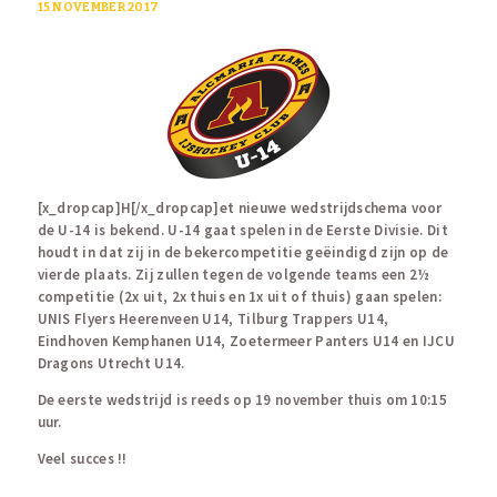
15 NOVEMBER 2017
[x_dropcap]H[/x_dropcap]et nieuwe wedstrijdschema voor
de U-14 is bekend. U-14 gaat spelen in de Eerste Divisie. Dit
houdt in dat zij in de bekercompetitie geëindigd zijn op de
vierde plaats. Zij zullen tegen de volgende teams een 2½
competitie (2x uit, 2x thuis en 1x uit of thuis) gaan spelen:
UNIS Flyers Heerenveen U14, Tilburg Trappers U14,
Eindhoven Kemphanen U14, Zoetermeer Panters U14 en IJCU
Dragons Utrecht U14.
De eerste wedstrijd is reeds op 19 november thuis om 10:15
uur.
Veel succes !!