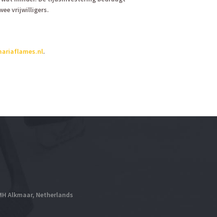
e vrijwilligers.
ariaflames.nl
.
 MH Alkmaar, Netherlands