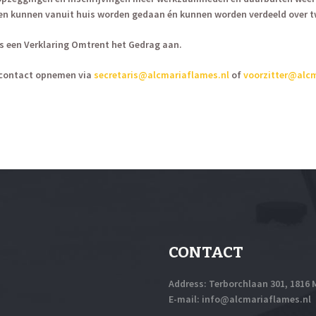
n kunnen vanuit huis worden gedaan én kunnen worden verdeeld over twe
ers een Verklaring Omtrent het Gedrag aan.
 contact opnemen via
secretaris@alcmariaflames.nl
of
voorzitter@alcm
CONTACT
Address: Terborchlaan 301, 1816
E-mail:
info@alcmariaflames.nl