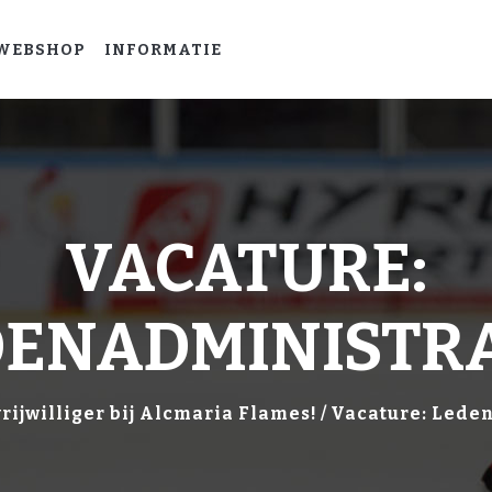
HOME
WEBSHOP
INFORMATIE
LEER
IJSHOCKEYEN
WEBSHOP
INFORMATIE
VACATURE:
DENADMINISTRA
rijwilliger bij Alcmaria Flames!
Vacature: Lede