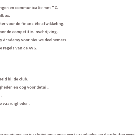
ingen en communicatie met TC.
ilbox.
r voor de financiële afwikkeling.
oor de competitie-inschrijving.
ey Academy voor nieuwe deelnemers.
 regels van de AVG.
eid bij de club.
heden en oog voor detail.
.
ve vaardigheden.
opzeggingen en inschrijvingen meer werkzaamheden en daarbuiten weer 